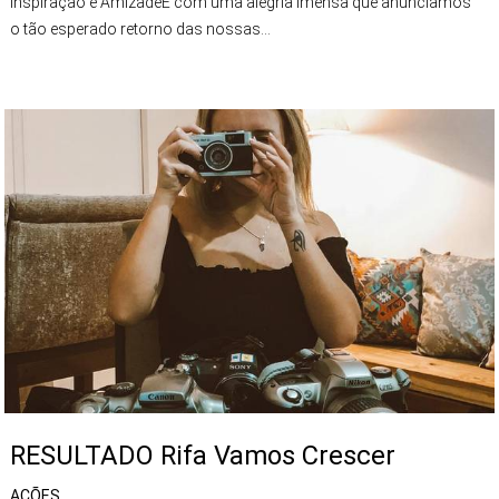
Inspiração e AmizadeÉ com uma alegria imensa que anunciamos
o tão esperado retorno das nossas...
RESULTADO Rifa Vamos Crescer
AÇÕES