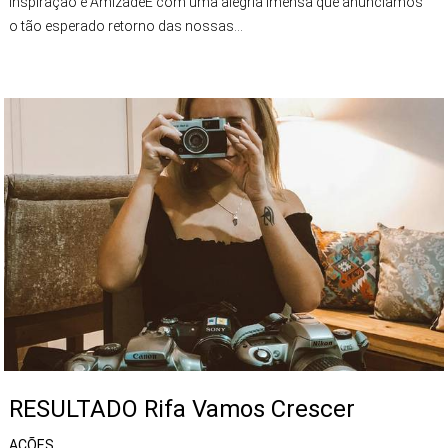
Inspiração e AmizadeÉ com uma alegria imensa que anunciamos
o tão esperado retorno das nossas...
RESULTADO Rifa Vamos Crescer
AÇÕES