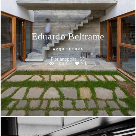
Eduardo Beltrame
ARQUITETURA
Florianópolis - SC
1669
21