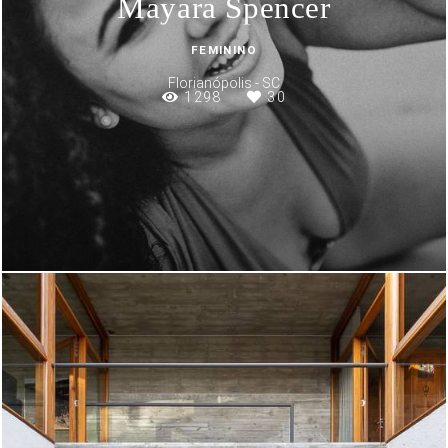
Mayara Spencer
FEMININO
Florianópolis - SC
1298
30