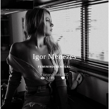
Igor Menezes
FEMININO/SENSUAL
Florianópolis - SC
3718
1